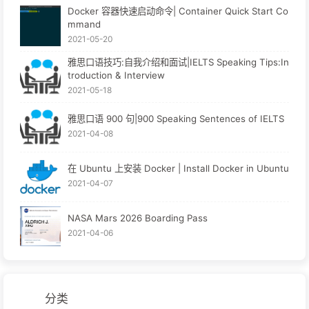
Docker 容器快速启动命令| Container Quick Start Co
mmand
2021-05-20
雅思口语技巧:自我介绍和面试|IELTS Speaking Tips:In
troduction & Interview
2021-05-18
雅思口语 900 句|900 Speaking Sentences of IELTS
2021-04-08
在 Ubuntu 上安装 Docker | Install Docker in Ubuntu
2021-04-07
NASA Mars 2026 Boarding Pass
2021-04-06
分类