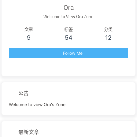
Ora
Welcome to View Ora Zone
文章
标签
分类
9
54
12
Follow Me
公告
Welcome to view Ora's Zone.
最新文章