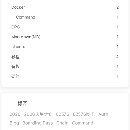
Docker
2
Command
1
GPG
1
Markdown(MD)
1
Ubuntu
1
教程
4
有趣
1
硬件
1
标签
2026
2026火星计划
82576
82576网卡
Auth
Blog
Boarding Pass
Chain
Command