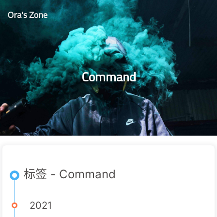
Ora's Zone
Command
标签 - Command
2021