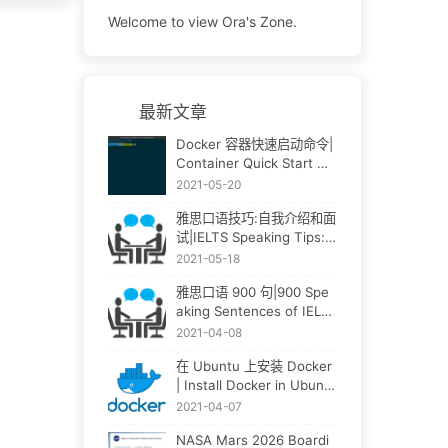
Welcome to view Ora's Zone.
最新文章
Docker 容器快速启动命令|
Container Quick Start Co
mmand
2021-05-20
雅思口语技巧:自我介绍和面
试|IELTS Speaking Tips:I
ntroduction & Interview
2021-05-18
雅思口语 900 句|900 Spe
aking Sentences of IELT
S
2021-04-08
在 Ubuntu 上安装 Docker
| Install Docker in Ubunt
u
2021-04-07
NASA Mars 2026 Boardi