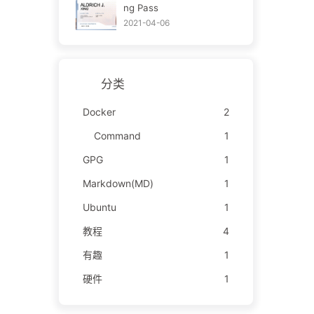
ng Pass
2021-04-06
分类
Docker
2
Command
1
GPG
1
Markdown(MD)
1
Ubuntu
1
教程
4
有趣
1
硬件
1