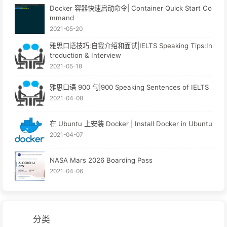
Docker 容器快速启动命令| Container Quick Start Co
mmand
2021-05-20
雅思口语技巧:自我介绍和面试|IELTS Speaking Tips:In
troduction & Interview
2021-05-18
雅思口语 900 句|900 Speaking Sentences of IELTS
2021-04-08
在 Ubuntu 上安装 Docker | Install Docker in Ubuntu
2021-04-07
NASA Mars 2026 Boarding Pass
2021-04-06
分类