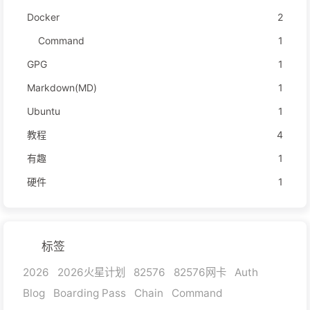
Docker
2
Command
1
GPG
1
Markdown(MD)
1
Ubuntu
1
教程
4
有趣
1
硬件
1
标签
2026
2026火星计划
82576
82576网卡
Auth
Blog
Boarding Pass
Chain
Command