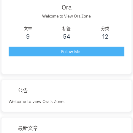
Ora
Welcome to View Ora Zone
文章
标签
分类
9
54
12
Follow Me
公告
Welcome to view Ora's Zone.
最新文章